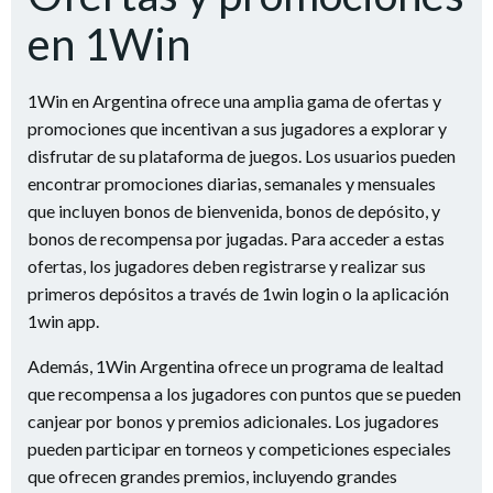
en 1Win
1Win en Argentina ofrece una amplia gama de ofertas y
promociones que incentivan a sus jugadores a explorar y
disfrutar de su plataforma de juegos. Los usuarios pueden
encontrar promociones diarias, semanales y mensuales
que incluyen bonos de bienvenida, bonos de depósito, y
bonos de recompensa por jugadas. Para acceder a estas
ofertas, los jugadores deben registrarse y realizar sus
primeros depósitos a través de 1win login o la aplicación
1win app.
Además, 1Win Argentina ofrece un programa de lealtad
que recompensa a los jugadores con puntos que se pueden
canjear por bonos y premios adicionales. Los jugadores
pueden participar en torneos y competiciones especiales
que ofrecen grandes premios, incluyendo grandes