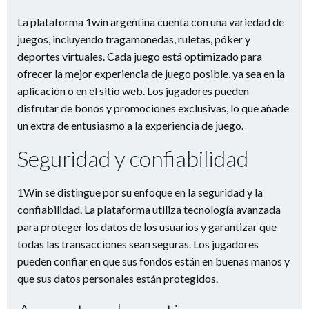
La plataforma 1win argentina cuenta con una variedad de
juegos, incluyendo tragamonedas, ruletas, póker y
deportes virtuales. Cada juego está optimizado para
ofrecer la mejor experiencia de juego posible, ya sea en la
aplicación o en el sitio web. Los jugadores pueden
disfrutar de bonos y promociones exclusivas, lo que añade
un extra de entusiasmo a la experiencia de juego.
Seguridad y confiabilidad
1Win se distingue por su enfoque en la seguridad y la
confiabilidad. La plataforma utiliza tecnología avanzada
para proteger los datos de los usuarios y garantizar que
todas las transacciones sean seguras. Los jugadores
pueden confiar en que sus fondos están en buenas manos y
que sus datos personales están protegidos.