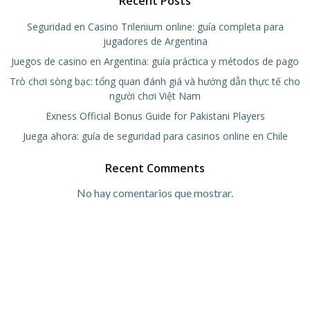
Recent Posts
Seguridad en Casino Trilenium online: guía completa para
jugadores de Argentina
Juegos de casino en Argentina: guía práctica y métodos de pago
Trò chơi sòng bạc: tổng quan đánh giá và hướng dẫn thực tế cho
người chơi Việt Nam
Exness Official Bonus Guide for Pakistani Players
Juega ahora: guía de seguridad para casinos online en Chile
Recent Comments
No hay comentarios que mostrar.