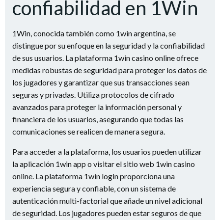
confiabilidad en 1Win
1Win, conocida también como 1win argentina, se
distingue por su enfoque en la seguridad y la confiabilidad
de sus usuarios. La plataforma 1win casino online ofrece
medidas robustas de seguridad para proteger los datos de
los jugadores y garantizar que sus transacciones sean
seguras y privadas. Utiliza protocolos de cifrado
avanzados para proteger la información personal y
financiera de los usuarios, asegurando que todas las
comunicaciones se realicen de manera segura.
Para acceder a la plataforma, los usuarios pueden utilizar
la aplicación 1win app o visitar el sitio web 1win casino
online. La plataforma 1win login proporciona una
experiencia segura y confiable, con un sistema de
autenticación multi-factorial que añade un nivel adicional
de seguridad. Los jugadores pueden estar seguros de que