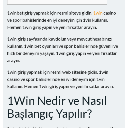
1winbet giriş yapmak için resmi siteye gidin.
1win
casino
ve spor bahislerinde en iyi deneyim için 1vin kullanın.
Hemen 1win giriş yapın ve yeni fırsatlar arayın.
1win giriş sayfasında kaydolun veya mevcut hesabınızı
kullanın. 1win bet oyunları ve spor bahislerinde güvenli ve
hızlı bir deneyim yaşayın. 1win giriş yapın ve yeni fırsatlar
arayın.
1win giriş yapmak için resmi web sitesine gidin. 1win
casino ve spor bahislerinde en iyi deneyim için 1vin
kullanın. Hemen 1win giriş yapın ve yeni fırsatlar arayın.
1Win Nedir ve Nasıl
Başlangıç Yapılır?