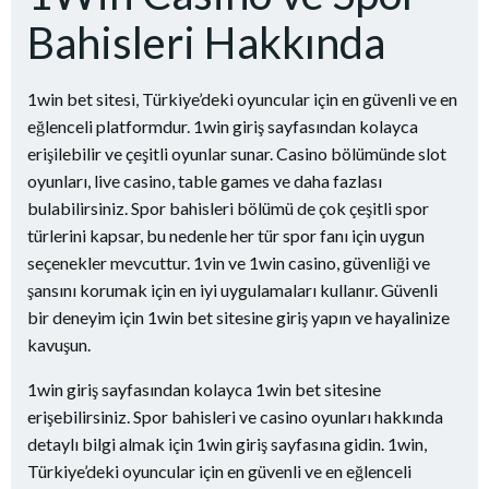
Bahisleri Hakkında
1win bet sitesi, Türkiye’deki oyuncular için en güvenli ve en
eğlenceli platformdur. 1win giriş sayfasından kolayca
erişilebilir ve çeşitli oyunlar sunar. Casino bölümünde slot
oyunları, live casino, table games ve daha fazlası
bulabilirsiniz. Spor bahisleri bölümü de çok çeşitli spor
türlerini kapsar, bu nedenle her tür spor fanı için uygun
seçenekler mevcuttur. 1vin ve 1win casino, güvenliği ve
şansını korumak için en iyi uygulamaları kullanır. Güvenli
bir deneyim için 1win bet sitesine giriş yapın ve hayalinize
kavuşun.
1win giriş sayfasından kolayca 1win bet sitesine
erişebilirsiniz. Spor bahisleri ve casino oyunları hakkında
detaylı bilgi almak için 1win giriş sayfasına gidin. 1win,
Türkiye’deki oyuncular için en güvenli ve en eğlenceli