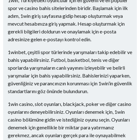
1win, Türkiye’deki oyuncular için en güvenli ve en popüler
spor ve casino bahis sitelerinden biridir. Başlamak için ilk
adım, 1win giriş sayfasına gidip hesap oluşturmak veya
mevcut hesabınıza giriş yapmak. Hesap oluşturmak için
gerekli bilgileri doldurun ve onaylamak için e-posta
adresinize gelen e-postayı kontrol edin.
1winbet, çeşitli spor türlerinde yarışmaları takip edebilir ve
bahis yapabilirsiniz. Futbol, basketbol, tenis ve diğer
sporlarda yarışmaların canlı yayınını izleyebilir ve belirli
yarışmalar için bahis yapabilirsiniz. Bahislerinizi yaparken,
güvenliğiniz ve parancınızın korunması için 1win’in güvenlik
standartlarını göz önünde bulundurun.
1win casino, slot oyunları, blackjack, poker ve diğer casino
oyunlarını deneyebilirsiniz. Oyunları denemek için, 1win
casino bölümüne gidin ve istediğiniz oyunu seçin. Oyunları
denemek için genellikle bir miktar para yatırmanız
gerekmez, ancak oyunları gerçek para ile oynayabilmek