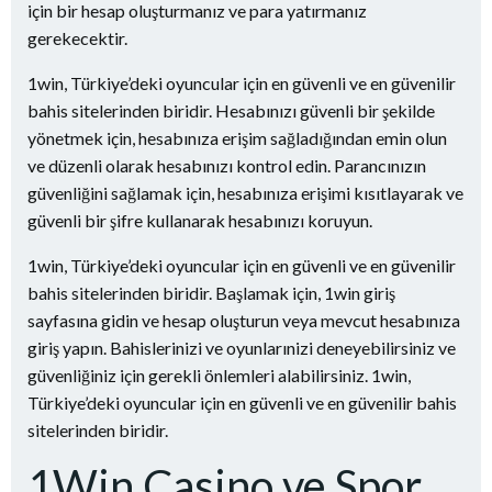
için bir hesap oluşturmanız ve para yatırmanız
gerekecektir.
1win, Türkiye’deki oyuncular için en güvenli ve en güvenilir
bahis sitelerinden biridir. Hesabınızı güvenli bir şekilde
yönetmek için, hesabınıza erişim sağladığından emin olun
ve düzenli olarak hesabınızı kontrol edin. Parancınızın
güvenliğini sağlamak için, hesabınıza erişimi kısıtlayarak ve
güvenli bir şifre kullanarak hesabınızı koruyun.
1win, Türkiye’deki oyuncular için en güvenli ve en güvenilir
bahis sitelerinden biridir. Başlamak için, 1win giriş
sayfasına gidin ve hesap oluşturun veya mevcut hesabınıza
giriş yapın. Bahislerinizi ve oyunlarınizi deneyebilirsiniz ve
güvenliğiniz için gerekli önlemleri alabilirsiniz. 1win,
Türkiye’deki oyuncular için en güvenli ve en güvenilir bahis
sitelerinden biridir.
1Win Casino ve Spor