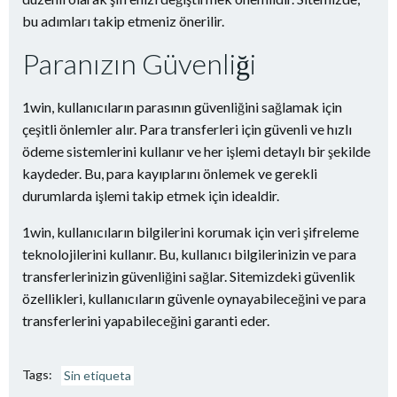
bu adımları takip etmeniz önerilir.
Paranızın Güvenliği
1win, kullanıcıların parasının güvenliğini sağlamak için
çeşitli önlemler alır. Para transferleri için güvenli ve hızlı
ödeme sistemlerini kullanır ve her işlemi detaylı bir şekilde
kaydeder. Bu, para kayıplarını önlemek ve gerekli
durumlarda işlemi takip etmek için idealdir.
1win, kullanıcıların bilgilerini korumak için veri şifreleme
teknolojilerini kullanır. Bu, kullanıcı bilgilerinizin ve para
transferlerinizin güvenliğini sağlar. Sitemizdeki güvenlik
özellikleri, kullanıcıların güvenle oynayabileceğini ve para
transferlerini yapabileceğini garanti eder.
Tags:
Sin etiqueta