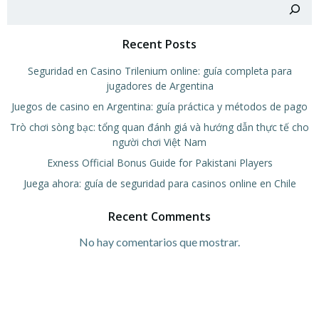
Buscar
Recent Posts
Seguridad en Casino Trilenium online: guía completa para
jugadores de Argentina
Juegos de casino en Argentina: guía práctica y métodos de pago
Trò chơi sòng bạc: tổng quan đánh giá và hướng dẫn thực tế cho
người chơi Việt Nam
Exness Official Bonus Guide for Pakistani Players
Juega ahora: guía de seguridad para casinos online en Chile
Recent Comments
No hay comentarios que mostrar.