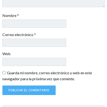
Nombre
*
Correo electrónico
*
Web
Guarda mi nombre, correo electrónico y web en este
navegador para la próxima vez que comente.