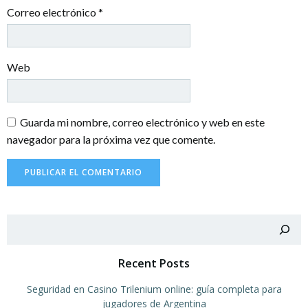
Correo electrónico
*
Web
Guarda mi nombre, correo electrónico y web en este
navegador para la próxima vez que comente.
Buscar
Recent Posts
Seguridad en Casino Trilenium online: guía completa para
jugadores de Argentina