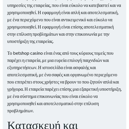
υπηρεσίες της εταιρείας, που είναι εύκολο να κατεβαστεί και να
χρησιμοποιηθεί. Η εφαρμογή είναι απλή και αποτελεσματική,
με ένα περιεχόμενο που είναι αντικειμενικό και εύκολο να
χρησιμοποιηθεί. Η εφαρμογή είναι επίσης αποτελεσματική
στην επίλυση προβλημάτων και στην επικοινωνία με την
υποστήριξη της εταιρείας.
Το betshop casino είναι ένας από τους κύριους τομείς που
παρέχει η εταιρεία, με μια ευρεία επιλογή παιχνιδιών και
εξυπηρετήσεων. Η ιστοσελίδα είναι ασφαλής και
αποτελεσματική, με ένα σαφές και οργανωμένο περιεχόμενο
που επιτρέπει στους χρήστες να βρουν το που ζητούν απλά και
γρήγορα. Η εταιρεία παρέχει επίσης μια εξαιρετική υποστήριξη,
με ένα σύστημα επικοινωνίας που είναι εύκολο να
χρησιμοποιηθεί και αποτελεσματικό στην επίλυση
προβλημάτων.
Κατασκευή και