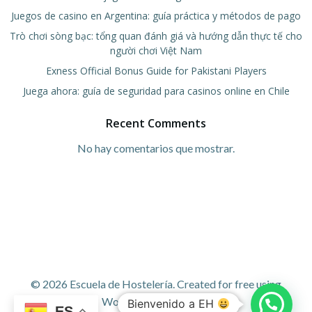
Juegos de casino en Argentina: guía práctica y métodos de pago
Trò chơi sòng bạc: tổng quan đánh giá và hướng dẫn thực tế cho
người chơi Việt Nam
Exness Official Bonus Guide for Pakistani Players
Juega ahora: guía de seguridad para casinos online en Chile
Recent Comments
No hay comentarios que mostrar.
© 2026 Escuela de Hostelería. Created for free using
WordPress and
Colibri
Bienvenido a EH
ES