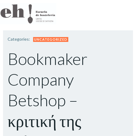
Saltar
al
contenido
Categories:
UNCATEGORIZED
Bookmaker
Company
Betshop –
κριτική της