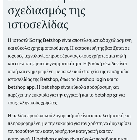
σχεδιασμός της
ιστοσελίδας
Η ιστοσελίδα της Betshop είναι αποτελεσματικά σχεδιασμένη
και εύκολα χρησιμοποιούμενη. Η κατασκευή της βασίζεται σε
ισχυρές τεχνολογίες, προσφέροντας στους χρήστες μια απλή
και ευέλικτη εμπειρογναμματικότητα. Η βασική σελίδα είναι
απλή και ενημερωμένη, με τα κλειδιά στοιχεία της επισημαίας
ιστοσελίδας της Betshop, όπως το betshop login και το
betshop app. Η bet shop είναι εύκολα πρόσβασιμη και
παρέχει την ευκαιρία για την εγγραφή και το betshop gr για
τους ελληνικούς χρήστες.
Η σελίδα προσωπικού λογαριασμού είναι αποτελεσματική και
πληροφορημένη, με την ευκαιρία για τον χρήστη να διαχειρίσει
τον τοσούτον του καταγραφής, τον καταγραφή και τον
καταγραφή. Η betshop casino είναι εύκολα πρόσβασιμη και