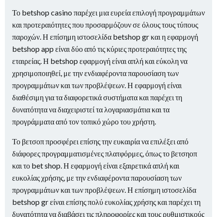
Το betshop casino παρέχει μια ευρεία επιλογή προγραμμάτων
και προτεραιότητες που προσαρμόζουν σε όλους τους τύπους
παροχών. Η επίσημη ιστοσελίδα betshop gr και η εφαρμογή
betshop app είναι δύο από τις κύριες προτεραιότητες της
εταιρείας. Η betshop εφαρμογή είναι απλή και εύκολη να
χρησιμοποιηθεί, με την ενδιαφέροντα παρουσίαση των
προγραμμάτων και των προβλέψεων. Η εφαρμογή είναι
διαθέσιμη για τα διαφορετικά συστήματα και παρέχει τη
δυνατότητα να διαχειριστεί τα λογαριασμάτια και τα
προγράμματα από τον τοπικό χώρο του χρήστη.
Το βετσοπ προσφέρει επίσης την ευκαιρία να επιλέξει από
διάφορες προγραμματισμένες πλατφόρμες, όπως το βετσηοπ
και το bet shop. Η εφαρμογή είναι εξαιρετικά απλή και
ευκολίας χρήσης, με την ενδιαφέροντα παρουσίαση των
προγραμμάτων και των προβλέψεων. Η επίσημη ιστοσελίδα
betshop gr είναι επίσης πολύ ευκολίας χρήσης και παρέχει τη
δυνατότητα να διαβάσει τις πληροφορίες και τους ρυθμιστικούς