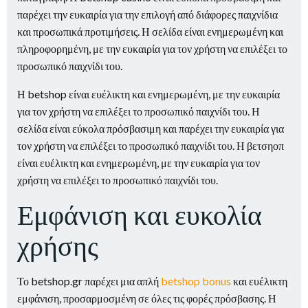
παρέχει την ευκαιρία για την επιλογή από διάφορες παιχνίδια
και προσωπικά προτιμήσεις. Η σελίδα είναι ενημερωμένη και
πληροφορημένη, με την ευκαιρία για τον χρήστη να επιλέξει το
προσωπικό παιχνίδι του.
Η betshop είναι ευέλικτη και ενημερωμένη, με την ευκαιρία
για τον χρήστη να επιλέξει το προσωπικό παιχνίδι του. Η
σελίδα είναι εύκολα πρόσβασιμη και παρέχει την ευκαιρία για
τον χρήστη να επιλέξει το προσωπικό παιχνίδι του. Η βετσηοπ
είναι ευέλικτη και ενημερωμένη, με την ευκαιρία για τον
χρήστη να επιλέξει το προσωπικό παιχνίδι του.
Εμφάνιση και ευκολία
χρήσης
Το betshop.gr παρέχει μια απλή
betshop bonus
και ευέλικτη
εμφάνιση, προσαρμοσμένη σε όλες τις φορές πρόσβασης. Η