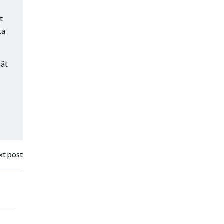
t
ta
rät
t post