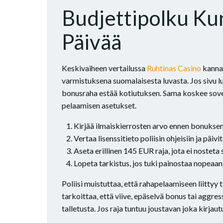
Budjettipolku Ku
Päivää
Keskivaiheen vertailussa
Ruhtinas Casino
kannat
varmistuksena suomalaisesta luvasta. Jos sivu lu
bonusraha estää kotiutuksen. Sama koskee sovell
pelaamisen asetukset.
Kirjää ilmaiskierrosten arvo ennen bonukse
Vertaa lisenssitieto poliisin ohjeisiin ja päi
Aseta erillinen 145 EUR raja, jota ei nosteta
Lopeta tarkistus, jos tuki painostaa nopeaan 
Poliisi muistuttaa, että rahapelaamiseen liittyy t
tarkoittaa, että viive, epäselvä bonus tai aggres
talletusta. Jos raja tuntuu joustavan joka kirjau