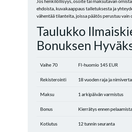
Jos henkilöllisyys, osoite tai maksutavan omist
ehdoista, kuvakaappaus talletuksesta ja yhteyd
vähentää tilanteita, joissa päätös perustuu vain
Taulukko Ilmaisk
Bonuksen Hyväks
Vaihe 70
FI-huomio 145 EUR
Rekisterointi
18 vuoden raja ja nimiverta
Maksu
1 arkipäivän varmistus
Bonus
Kierrätys ennen pelaamist
Kotiutus
12 tunnin seuranta