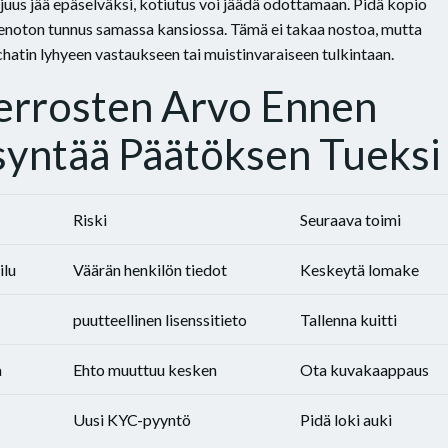
ajuus jää epäselväksi, kotiutus voi jäädä odottamaan. Pidä kopio
enoton tunnus samassa kansiossa. Tämä ei takaa nostoa, mutta
 chatin lyhyeen vastaukseen tai muistinvaraiseen tulkintaan.
ierrosten Arvo Ennen
yntää Päätöksen Tueksi
Riski
Seuraava toimi
ilu
Väärän henkilön tiedot
Keskeytä lomake
puutteellinen lisenssitieto
Tallenna kuitti
a
Ehto muuttuu kesken
Ota kuvakaappaus
Uusi KYC-pyyntö
Pidä loki auki