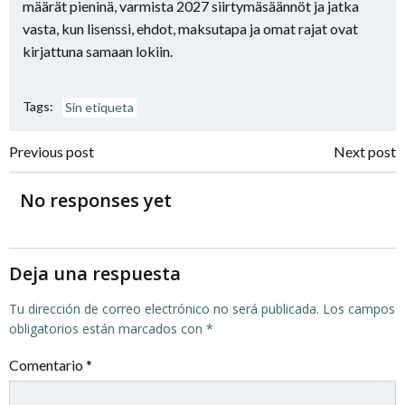
määrät pieninä, varmista 2027 siirtymäsäännöt ja jatka
vasta, kun lisenssi, ehdot, maksutapa ja omat rajat ovat
kirjattuna samaan lokiin.
Tags:
Sin etiqueta
Navegación
Navegación
Previous post
Next post
por
por
No responses yet
las
las
entradas
entradas
Deja una respuesta
Tu dirección de correo electrónico no será publicada.
Los campos
obligatorios están marcados con
*
Comentario
*