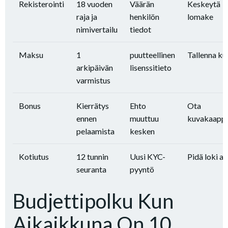
Rekisterointi
18 vuoden
Väärän
Keskeytä
raja ja
henkilön
lomake
nimivertailu
tiedot
Maksu
1
puutteellinen
Tallenna kui
arkipäivän
lisenssitieto
varmistus
Bonus
Kierrätys
Ehto
Ota
ennen
muuttuu
kuvakaapp
pelaamista
kesken
Kotiutus
12 tunnin
Uusi KYC-
Pidä loki au
seuranta
pyyntö
Budjettipolku Kun
Aikaikkuna On 10