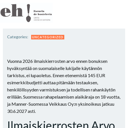
Saltar
al
contenido
Categories:
UNCATEGORIZED
Vuonna 2026 ilmaiskierrosten arvo ennen bonuksen
hyväksyntää on suomalaiselle lukijalle käytännön
tarkistus, ei lupaoletus. Ennen etenemistä 145 EUR
esimerkkibudjetti auttaa pitämään testauksen,
henkilöllisyyden varmistuksen ja todellisen rahankäytön
erillään. Suomessa rahapelaamisen alaikäraja on 18 vuotta,
ja Manner-Suomessa Veikkaus Oy:n yksinoikeus jatkuu
30.6.2027 asti.
Ilmaiskierrosten Arvo