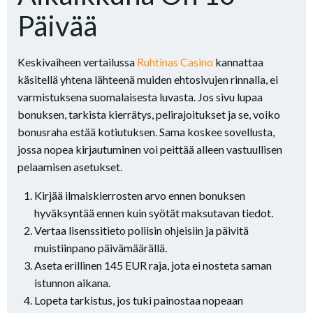
Päivää
Keskivaiheen vertailussa
Ruhtinas Casino
kannattaa
käsitellä yhtena lähteenä muiden ehtosivujen rinnalla, ei
varmistuksena suomalaisesta luvasta. Jos sivu lupaa
bonuksen, tarkista kierrätys, pelirajoitukset ja se, voiko
bonusraha estää kotiutuksen. Sama koskee sovellusta,
jossa nopea kirjautuminen voi peittää alleen vastuullisen
pelaamisen asetukset.
Kirjää ilmaiskierrosten arvo ennen bonuksen
hyväksyntää ennen kuin syötät maksutavan tiedot.
Vertaa lisenssitieto poliisin ohjeisiin ja päivitä
muistiinpano päivämäärällä.
Aseta erillinen 145 EUR raja, jota ei nosteta saman
istunnon aikana.
Lopeta tarkistus, jos tuki painostaa nopeaan