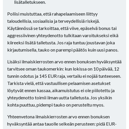
lisätalletukseen.
Poliisi muistuttaa, että rahapelaamiseen liittyy
taloudellisia, sosiaalisia ja terveydellisiä riskejä.
Käytännössä se tarkoittaa, että viive, epäselvä bonus tai
aggressiivinen yhteydenotto tulkitaan varoitukseksi eikä
kiireeksi lisätä talletusta. Jos raja tuntuu joustavan joka
kirjautumisella, tauko on parempi päätös kuin uusi panos.
Lisäksi ilmaiskierrosten arvo ennen bonuksen hyväksyntää
tarvitsee oman taukomerkin: kun lokissa on 10 päivää, 12
tunnin odotus ja 145 EUR raja, vertailu ei nojää tunteeseen.
Tarkista vielä, että vastuullisen pelaamisen asetukset
löytyvät ennen kassaa, aikamuistutus ei ole piilotettu ja
yhteydenotto toimii ilman uutta talletusta. Jos yksikin
kohta puuttuu, pidempi tauko on perusteltu myos.
Yhteenvetona ilmaiskierrosten arvo ennen bonuksen
hyväksyntää antaa tauolle selkeän perusteen: pidä EUR-