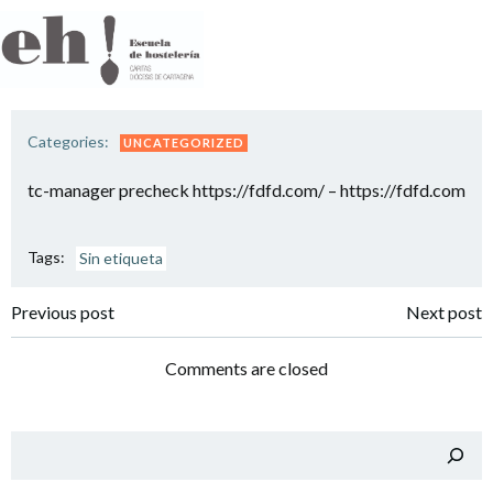
Saltar
al
contenido
Categories:
UNCATEGORIZED
tc-manager precheck https://fdfd.com/ – https://fdfd.com
Tags:
Sin etiqueta
Navegación
Navegación
Previous post
Next post
por
por
Comments are closed
las
las
Buscar
entradas
entradas