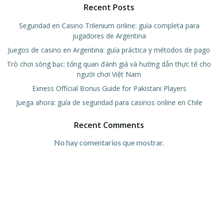
Recent Posts
Seguridad en Casino Trilenium online: guía completa para
jugadores de Argentina
Juegos de casino en Argentina: guía práctica y métodos de pago
Trò chơi sòng bạc: tổng quan đánh giá và hướng dẫn thực tế cho
người chơi Việt Nam
Exness Official Bonus Guide for Pakistani Players
Juega ahora: guía de seguridad para casinos online en Chile
Recent Comments
No hay comentarios que mostrar.