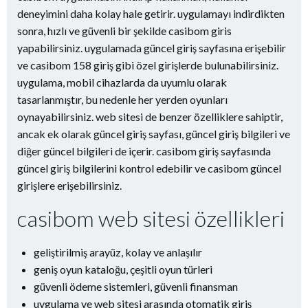
deneyimini daha kolay hale getirir. uygulamayı indirdikten
sonra, hızlı ve güvenli bir şekilde casibom giris
yapabilirsiniz. uygulamada güncel giriş sayfasına erişebilir
ve casibom 158 giriş gibi özel girişlerde bulunabilirsiniz.
uygulama, mobil cihazlarda da uyumlu olarak
tasarlanmıştır, bu nedenle her yerden oyunları
oynayabilirsiniz. web sitesi de benzer özelliklere sahiptir,
ancak ek olarak güncel giriş sayfası, güncel giriş bilgileri ve
diğer güncel bilgileri de içerir. casibom giriş sayfasında
güncel giriş bilgilerini kontrol edebilir ve casibom güncel
girişlere erişebilirsiniz.
casibom web sitesi özellikleri
geliştirilmiş arayüz, kolay ve anlaşılır
geniş oyun kataloğu, çeşitli oyun türleri
güvenli ödeme sistemleri, güvenli finansman
uygulama ve web sitesi arasında otomatik giriş