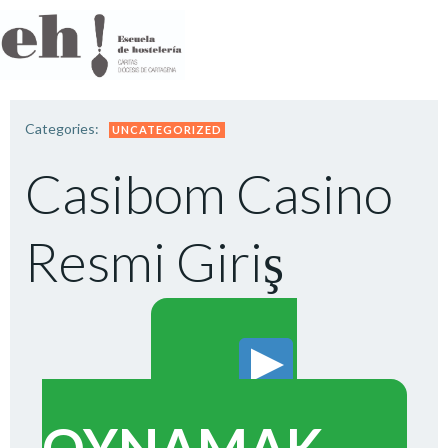
Saltar
al
contenido
Categories:
UNCATEGORIZED
Casibom Casino
Resmi Giriş
OYNAMAK